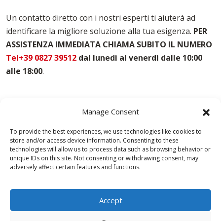
Casseforme Per Solai L'aquila
Casseforme Per Travi L'aquila
Un contatto diretto con i nostri esperti ti aiuterà ad
Noleggio Casseforme L'aquila
identificare la migliore soluzione alla tua esigenza.
PER
Noleggio Casseri Per Armatura L'aquila
ASSISTENZA IMMEDIATA CHIAMA SUBITO IL NUMERO
Puntelli Per Solai L'aquila
Vendita Casseforme L'aquila
Tel+39 0827 39512
dal lunedì al venerdì dalle 10:00
alle 18:00
.
Manage Consent
To provide the best experiences, we use technologies like cookies to
store and/or access device information. Consenting to these
technologies will allow us to process data such as browsing behavior or
unique IDs on this site. Not consenting or withdrawing consent, may
adversely affect certain features and functions.
Accept