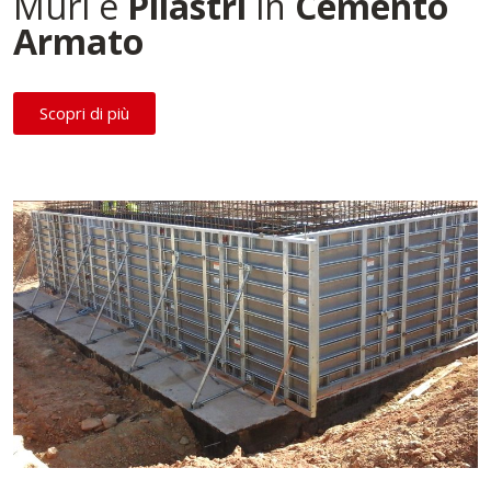
Muri e
Pilastri
in
Cemento
Armato
Scopri di più