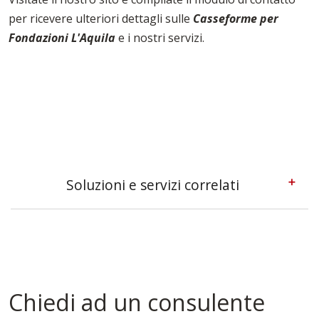
per ricevere ulteriori dettagli sulle
Casseforme per
Fondazioni L'Aquila
e i nostri servizi.
Soluzioni e servizi correlati
Casseforme A Telaio L'aquila
Casseforme L'aquila
Casseforme Metalliche L'aquila
Casseforme Modulari L'aquila
Casseforme Per Edilizia L'aquila
Chiedi ad un consulente
Casseforme Per Pilastri L'aquila