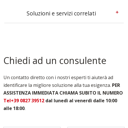
Soluzioni e servizi correlati
Casseforme A Telaio Piacenza
Casseforme Metalliche Piacenza
Casseforme Modulari Piacenza
Casseforme Per Edilizia Piacenza
Casseforme Per Fondazioni Piacenza
Chiedi ad un consulente
Casseforme Per Solai Piacenza
Casseforme Per Travi Piacenza
Casseforme Piacenza
Un contatto diretto con i nostri esperti ti aiuterà ad
Noleggio Casseforme Piacenza
identificare la migliore soluzione alla tua esigenza.
PER
Puntelli Per Solai Piacenza
ASSISTENZA IMMEDIATA CHIAMA SUBITO IL NUMERO
Vendita Casseforme Piacenza
Tel+39 0827 39512
dal lunedì al venerdì dalle 10:00
alle 18:00
.